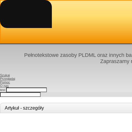
Pełnotekstowe zasoby PLDML oraz innych baz
Zapraszamy
Szukaj
Przeglądaj
Pomoc
O nas
test
Artykuł - szczegóły