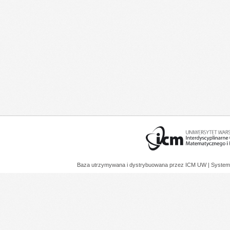
Baza utrzymywana i dystrybuowana przez
ICM UW
| System