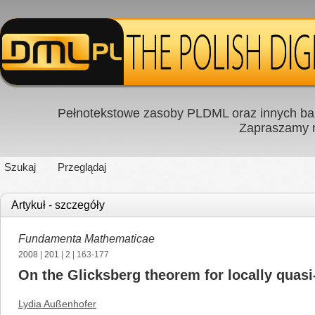
Pełnotekstowe zasoby PLDML oraz innych baz
Zapraszamy
Szukaj
Przeglądaj
Artykuł - szczegóły
Fundamenta Mathematicae
2008
|
201
|
2
| 163-177
On the Glicksberg theorem for locally quas
Lydia Außenhofer