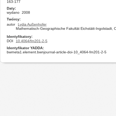
163-177
Daty
wydano
2008
Twórcy
autor
Lydia Außenhofer
Mathematisch-Geographische Fakultät Eichstätt-Ingolstadt, 
Identyfikatory
DOI
10.4064/fm201-2-5
Identyfikator YADDA
bwmeta1.element.bwnjournal-article-doi-10_4064-fm201-2-5