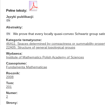
Pełne teksty:
Języki publikacji
EN
Abstrakty
We prove that every locally quasi-convex Schwartz group sati
EN
Kategorie tematyczne
46A11: Spaces determined by compactness or summability properti
22A05: Structure of general topological groups
Wydawca
Institute of Mathematics Polish Academy of Sciences
Czasopismo
Fundamenta Mathematicae
Rocznik
2008
Tom
201
Numer
2
Strony