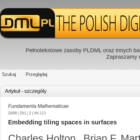
Pełnotekstowe zasoby PLDML oraz innych baz
Zapraszamy
Szukaj
Przeglądaj
Artykuł - szczegóły
Fundamenta Mathematicae
2008
|
201
|
2
| 99-113
Embedding tiling spaces in surfaces
Charles Holton
,
Brian F. Ma