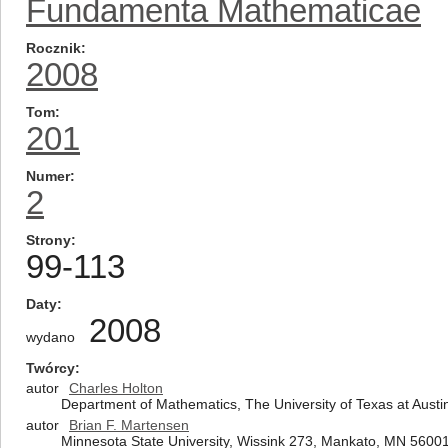
Fundamenta Mathematicae
Rocznik
2008
Tom
201
Numer
2
Strony
99-113
Daty
2008
wydano
Twórcy
autor
Charles Holton
Department of Mathematics, The University of Texas at Austin
autor
Brian F. Martensen
Minnesota State University, Wissink 273, Mankato, MN 56001