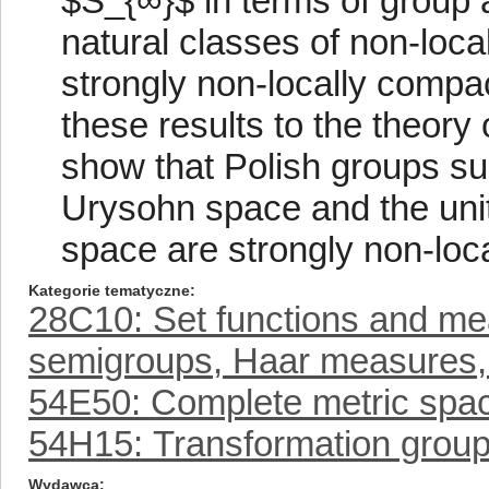
$S_{∞}$ in terms of group a
natural classes of non-loc
strongly non-locally compac
these results to the theory o
show that Polish groups su
Urysohn space and the unit
space are strongly non-loc
Kategorie tematyczne
28C10: Set functions and me
semigroups, Haar measures,
54E50: Complete metric spa
54H15: Transformation grou
Wydawca