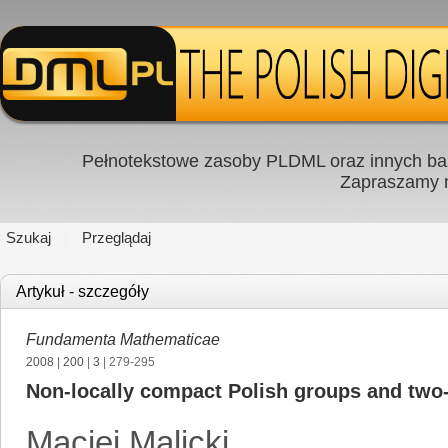
Pełnotekstowe zasoby PLDML oraz innych baz
Zapraszamy
Szukaj
Przeglądaj
Artykuł - szczegóły
Fundamenta Mathematicae
2008
|
200
|
3
| 279-295
Non-locally compact Polish groups and two-
Maciej Malicki