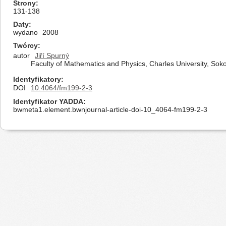
Strony
131-138
Daty
wydano
2008
Twórcy
autor
Jiří Spurný
Faculty of Mathematics and Physics, Charles University, Sok
Identyfikatory
DOI
10.4064/fm199-2-3
Identyfikator YADDA
bwmeta1.element.bwnjournal-article-doi-10_4064-fm199-2-3