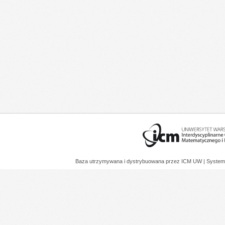
Baza utrzymywana i dystrybuowana przez
ICM UW
| System