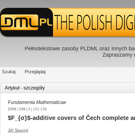
Pełnotekstowe zasoby PLDML oraz innych baz
Zapraszamy
Szukaj
Przeglądaj
Artykuł - szczegóły
Fundamenta Mathematicae
2008
|
199
|
2
| 131-138
$F_{σ}$-additive covers of Čech complete a
Jiří Spurný