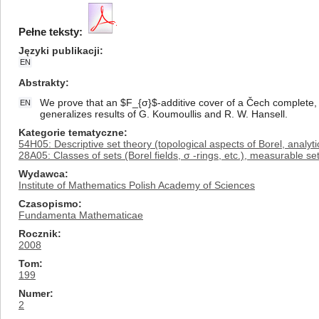
Pełne teksty:
Języki publikacji
EN
Abstrakty
We prove that an $F_{σ}$-additive cover of a Čech complete, 
EN
generalizes results of G. Koumoullis and R. W. Hansell.
Kategorie tematyczne
54H05: Descriptive set theory (topological aspects of Borel, analytic
28A05: Classes of sets (Borel fields, σ -rings, etc.), measurable set
Wydawca
Institute of Mathematics Polish Academy of Sciences
Czasopismo
Fundamenta Mathematicae
Rocznik
2008
Tom
199
Numer
2