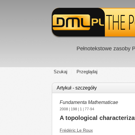
Pełnotekstowe zasoby P
Szukaj
Przeglądaj
Artykuł - szczegóły
Fundamenta Mathematicae
2008
|
198
|
1
| 77-94
A topological characteriz
Frédéric Le Roux