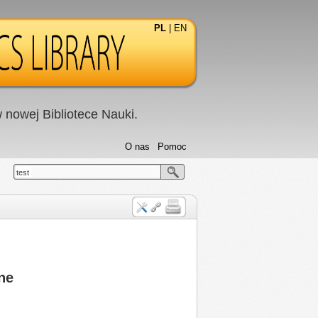
PL
|
EN
nowej Bibliotece Nauki.
O nas
Pomoc
test
ne