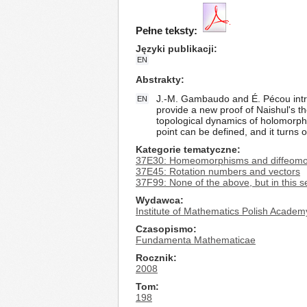
Pełne teksty:
Języki publikacji
EN
Abstrakty
J.-M. Gambaudo and É. Pécou intro
EN
provide a new proof of Naishul's 
topological dynamics of holomorph
point can be defined, and it turns 
Kategorie tematyczne
37E30: Homeomorphisms and diffeomor
37E45: Rotation numbers and vectors
37F99: None of the above, but in this s
Wydawca
Institute of Mathematics Polish Academ
Czasopismo
Fundamenta Mathematicae
Rocznik
2008
Tom
198