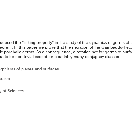
duced the "linking property" in the study of the dynamics of germs of
theorem. In this paper we prove that the negation of the Gambaudo-Péc
ic parabolic germs. As a consequence, a rotation set for germs of su
out to be non-trivial except for countably many conjugacy classes.
phisms of planes and surfaces
ection
y of Sciences