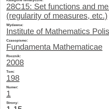
Kategorie tematyczne
28C15: Set functions and me
(regularity of measures, etc.)
Wydawca
Institute of Mathematics Pol
Czasopismo
Fundamenta Mathematicae
Rocznik
2008
Tom
198
Numer
1
Strony