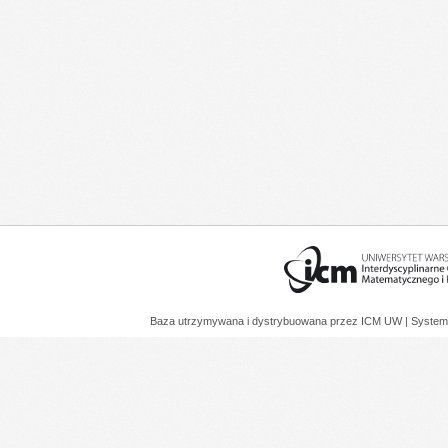
Baza utrzymywana i dystrybuowana przez
ICM UW
| System