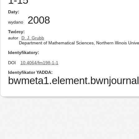
1-15
Daty
2008
wydano
Twórcy
autor
D. J. Grubb
Department of Mathematical Sciences, Northern Illinois Univer
Identyfikatory
DOI
10.4064/fm198-1-1
Identyfikator YADDA
bwmeta1.element.bwnjournal-