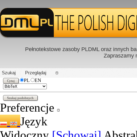
Pełnotekstowe zasoby PLDML oraz innych baz
Zapraszamy
PL
|
EN
Szukaj
Przeglądaj
PL
EN
Preferencje
Język
Widoczny
[Schowaj]
Abstra