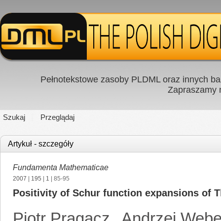
Pełnotekstowe zasoby PLDML oraz innych baz
Zapraszamy
Szukaj
Przeglądaj
Artykuł - szczegóły
Fundamenta Mathematicae
2007
|
195
|
1
| 85-95
Positivity of Schur function expansions of
Piotr Pragacz
,
Andrzej Webe