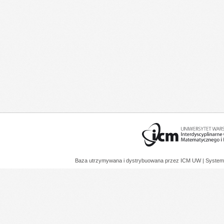
Baza utrzymywana i dystrybuowana przez
ICM UW
| System