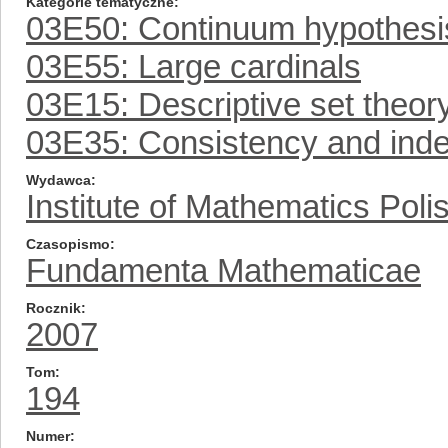
Kategorie tematyczne
03E50: Continuum hypothesis
03E55: Large cardinals
03E15: Descriptive set theor
03E35: Consistency and ind
Wydawca
Institute of Mathematics Pol
Czasopismo
Fundamenta Mathematicae
Rocznik
2007
Tom
194
Numer