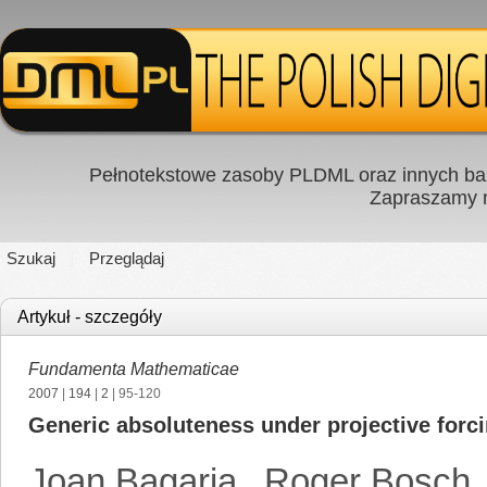
Pełnotekstowe zasoby PLDML oraz innych baz
Zapraszamy
Szukaj
Przeglądaj
Artykuł - szczegóły
Fundamenta Mathematicae
2007
|
194
|
2
| 95-120
Generic absoluteness under projective forc
Joan Bagaria
,
Roger Bosch