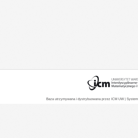
Baza utrzymywana i dystrybuowana przez
ICM UW
| System