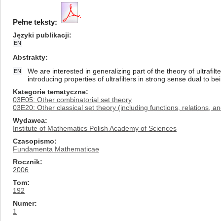
Pełne teksty:
Języki publikacji
EN
Abstrakty
We are interested in generalizing part of the theory of ultrafil
EN
introducing properties of ultrafilters in strong sense dual to b
Kategorie tematyczne
03E05: Other combinatorial set theory
03E20: Other classical set theory (including functions, relations, a
Wydawca
Institute of Mathematics Polish Academy of Sciences
Czasopismo
Fundamenta Mathematicae
Rocznik
2006
Tom
192
Numer
1