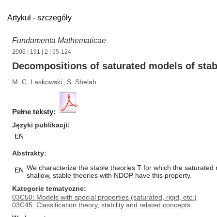
Artykuł - szczegóły
Fundamenta Mathematicae
2006
|
191
|
2
| 95-124
Decompositions of saturated models of stab
M. C. Laskowski
,
S. Shelah
Pełne teksty:
Języki publikacji
EN
Abstrakty
We characterize the stable theories T for which the saturated
EN
shallow, stable theories with NDOP have this property.
Kategorie tematyczne
03C50: Models with special properties (saturated, rigid, etc.)
03C45: Classification theory, stability and related concepts