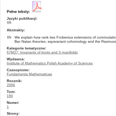
Pełne teksty:
Języki publikacji
EN
Abstrakty
We explain how rank two Frobenius extensions of commutative 
EN
Bar-Natan theories, equivariant cohomology and the Rasmuss
Kategorie tematyczne
57M27: Invariants of knots and 3-manifolds
Wydawca
Institute of Mathematics Polish Academy of Sciences
Czasopismo
Fundamenta Mathematicae
Rocznik
2006
Tom
190
Numer
1
Strony