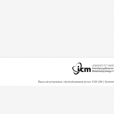
Baza utrzymywana i dystrybuowana przez
ICM UW
| System