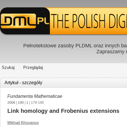
Pełnotekstowe zasoby PLDML oraz innych baz
Zapraszamy
Szukaj
Przeglądaj
Artykuł - szczegóły
Fundamenta Mathematicae
2006
|
190
|
1
| 179-190
Link homology and Frobenius extensions
Mikhail Khovanov