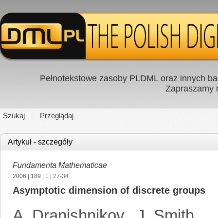
Pełnotekstowe zasoby PLDML oraz innych baz
Zapraszamy
Szukaj
Przeglądaj
Artykuł - szczegóły
Fundamenta Mathematicae
2006
|
189
|
1
| 27-34
Asymptotic dimension of discrete groups
A. Dranishnikov
,
J. Smith