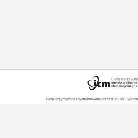
Baza utrzymywana i dystrybuowana przez
ICM UW
| System