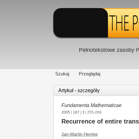
Pełnotekstowe zasoby P
Szukaj
Przeglądaj
Artykuł - szczegóły
Fundamenta Mathematicae
2005
|
187
|
3
| 255-289
Recurrence of entire tran
Jan-Martin Hemke