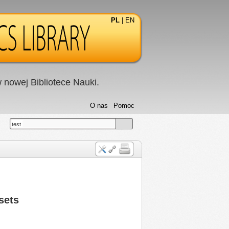
PL
|
EN
nowej Bibliotece Nauki.
O nas
Pomoc
test
sets