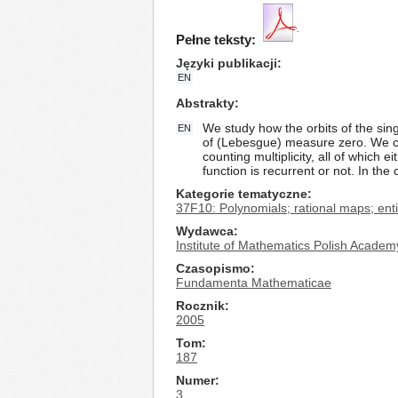
Pełne teksty:
Języki publikacji
EN
Abstrakty
We study how the orbits of the sing
EN
of (Lebesgue) measure zero. We conc
counting multiplicity, all of which
function is recurrent or not. In the
Kategorie tematyczne
37F10: Polynomials; rational maps; ent
Wydawca
Institute of Mathematics Polish Academ
Czasopismo
Fundamenta Mathematicae
Rocznik
2005
Tom
187
Numer
3