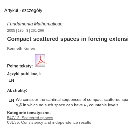
Artykuł - szczegóły
Fundamenta Mathematicae
2005
|
185
|
3
| 261-266
Compact scattered spaces in forcing extens
Kenneth Kunen
Pełne teksty:
Języki publikacji
EN
Abstrakty
We consider the cardinal sequences of compact scattered spa
EN
ℵ₂$ in which no such space can have ℵ₂ countable levels.
Kategorie tematyczne
54G12: Scattered spaces
03E35: Consistency and independence results