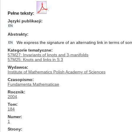
Pełne teksty:
Języki publikacji
EN
Abstrakty
We express the signature of an alternating link in terms of som
EN
Kategorie tematyczne
57M27: Invariants of knots and 3-manifolds
57M25: Knots and links in S 3
Wydawca
Institute of Mathematics Polish Academy of Sciences
Czasopismo
Fundamenta Mathematicae
Rocznik
2004
Tom
184
Numer
1
Strony