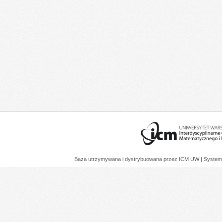
Baza utrzymywana i dystrybuowana przez
ICM UW
| System