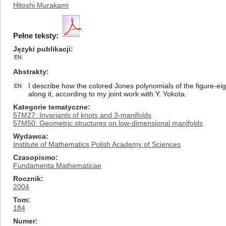
Hitoshi Murakami
Pełne teksty:
Języki publikacji
EN
Abstrakty
I describe how the colored Jones polynomials of the figure-ei
EN
along it, according to my joint work with Y. Yokota.
Kategorie tematyczne
57M27: Invariants of knots and 3-manifolds
57M50: Geometric structures on low-dimensional manifolds
Wydawca
Institute of Mathematics Polish Academy of Sciences
Czasopismo
Fundamenta Mathematicae
Rocznik
2004
Tom
184
Numer