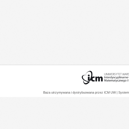
Baza utrzymywana i dystrybuowana przez
ICM UW
| System