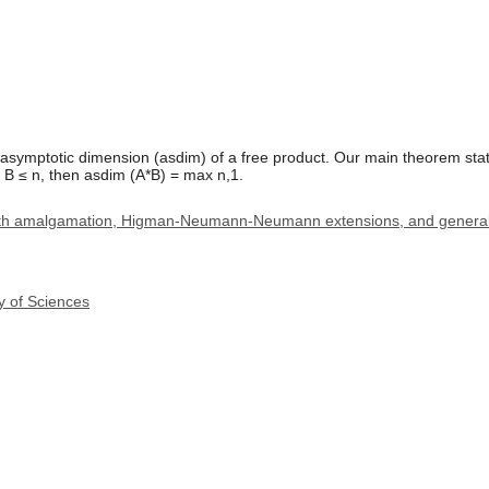
asymptotic dimension (asdim) of a free product. Our main theorem states
 B ≤ n, then asdim (A*B) = max n,1.
with amalgamation, Higman-Neumann-Neumann extensions, and general
y of Sciences