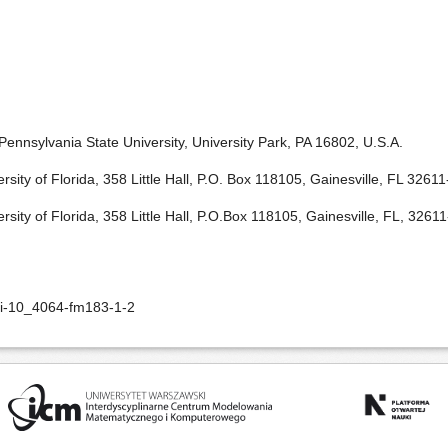
nnsylvania State University, University Park, PA 16802, U.S.A.
ity of Florida, 358 Little Hall, P.O. Box 118105, Gainesville, FL 3261
sity of Florida, 358 Little Hall, P.O.Box 118105, Gainesville, FL, 3261
oi-10_4064-fm183-1-2