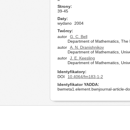
Strony
39-45
Daty
wydano
2004
Twórcy
autor
G. C. Bell
Department of Mathematics, The Pe
autor
A. N. Dranishnikov
Department of Mathematics, Univers
autor
J. E. Keesling
Department of Mathematics, Univer
Identyfikatory
DOI
10.4064/fm183-1-2
Identyfikator YADDA
bwmeta1.element.bwnjournal-article-d