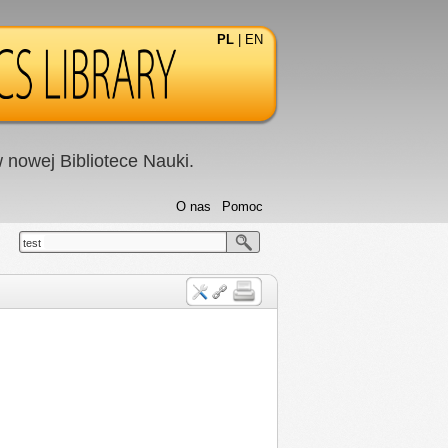
PL
|
EN
nowej Bibliotece Nauki.
O nas
Pomoc
test