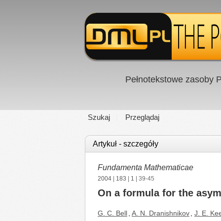
Pełnotekstowe zasoby P
Szukaj
Przeglądaj
Artykuł - szczegóły
Fundamenta Mathematicae
2004
|
183
|
1
| 39-45
On a formula for the asym
G. C. Bell
,
A. N. Dranishnikov
,
J. E. Ke