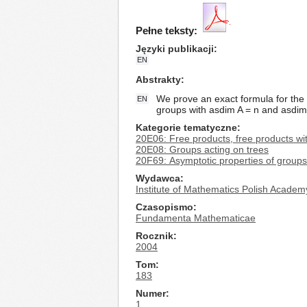
Pełne teksty:
Języki publikacji
EN
Abstrakty
We prove an exact formula for the 
EN
groups with asdim A = n and asdim
Kategorie tematyczne
20E06: Free products, free products 
20E08: Groups acting on trees
20F69: Asymptotic properties of groups
Wydawca
Institute of Mathematics Polish Academ
Czasopismo
Fundamenta Mathematicae
Rocznik
2004
Tom
183
Numer
1