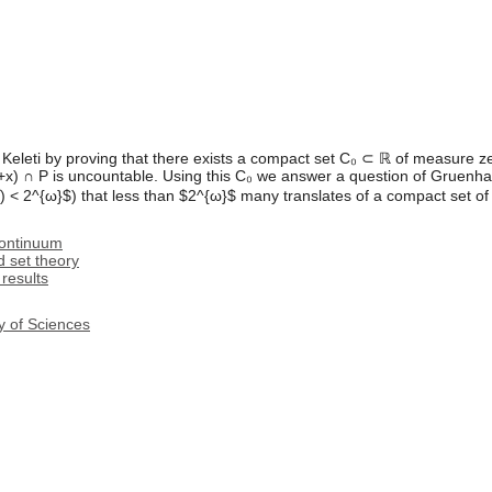
Keleti by proving that there exists a compact set C₀ ⊂ ℝ of measure ze
+x) ∩ P is uncountable. Using this C₀ we answer a question of Gruenhage
𝓝) < 2^{ω}$) that less than $2^{ω}$ many translates of a compact set 
continuum
d set theory
results
y of Sciences