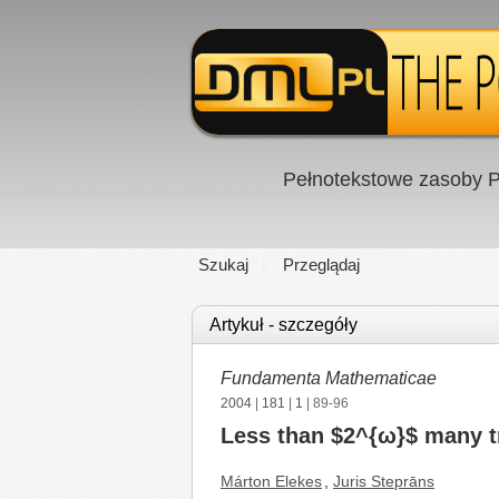
Pełnotekstowe zasoby P
Szukaj
Przeglądaj
Artykuł - szczegóły
Fundamenta Mathematicae
2004
|
181
|
1
| 89-96
Less than $2^{ω}$ many tr
Márton Elekes
,
Juris Steprāns