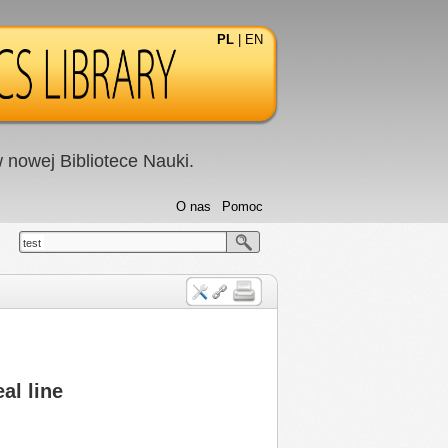
PL
|
EN
nowej Bibliotece Nauki.
O nas
Pomoc
test
al line