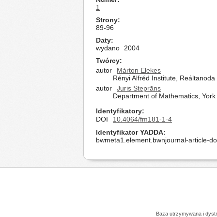
1
Strony
89-96
Daty
wydano
2004
Twórcy
autor
Márton Elekes
Rényi Alfréd Institute, Reáltanod
autor
Juris Steprāns
Department of Mathematics, York 
Identyfikatory
DOI
10.4064/fm181-1-4
Identyfikator YADDA
bwmeta1.element.bwnjournal-article-d
Baza utrzymywana i dys