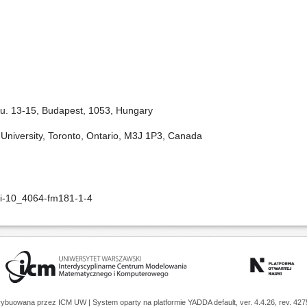
a u. 13-15, Budapest, 1053, Hungary
University, Toronto, Ontario, M3J 1P3, Canada
oi-10_4064-fm181-1-4
trybuowana przez
ICM UW
| System oparty na platformie
YADDA
default, ver. 4.4.26, rev. 42