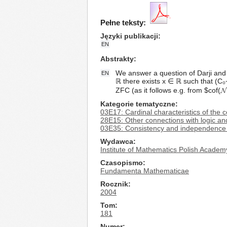
Pełne teksty:
Języki publikacji
EN
Abstrakty
We answer a question of Darji and 
EN
ℝ there exists x ∈ ℝ such that (C₀
ZFC (as it follows e.g. from $cof(
Kategorie tematyczne
03E17: Cardinal characteristics of the 
28E15: Other connections with logic an
03E35: Consistency and independence 
Wydawca
Institute of Mathematics Polish Academ
Czasopismo
Fundamenta Mathematicae
Rocznik
2004
Tom
181
Numer