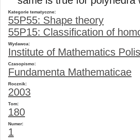
same is true for polyhedra 
Kategorie tematyczne
55P55: Shape theory
55P15: Classification of hom
Wydawca
Institute of Mathematics Pol
Czasopismo
Fundamenta Mathematicae
Rocznik
2003
Tom
180
Numer
1