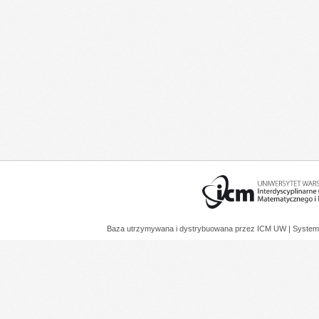
Baza utrzymywana i dystrybuowana przez
ICM UW
| System