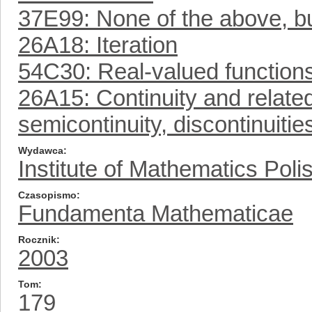
37E99: None of the above, but
26A18: Iteration
54C30: Real-valued function
26A15: Continuity and related
semicontinuity, discontinuities
Wydawca
Institute of Mathematics Pol
Czasopismo
Fundamenta Mathematicae
Rocznik
2003
Tom
179