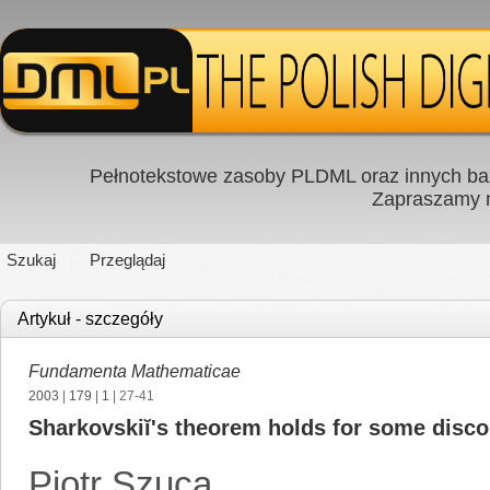
Pełnotekstowe zasoby PLDML oraz innych baz
Zapraszamy
Szukaj
Przeglądaj
Artykuł - szczegóły
Fundamenta Mathematicae
2003
|
179
|
1
| 27-41
Sharkovskiĭ's theorem holds for some disco
Piotr Szuca