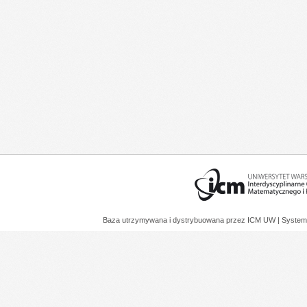
Baza utrzymywana i dystrybuowana przez
ICM UW
| System