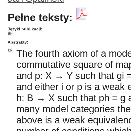
Pełne teksty:
Języki publikacji
EN
Abstrakty
The fourth axiom of a model
EN
commutative square of maps
and p: X → Y such that gi = pf
and either i or p is a weak 
h: B → X such that ph = g a
many model categories the t
above is a weak equivalenc