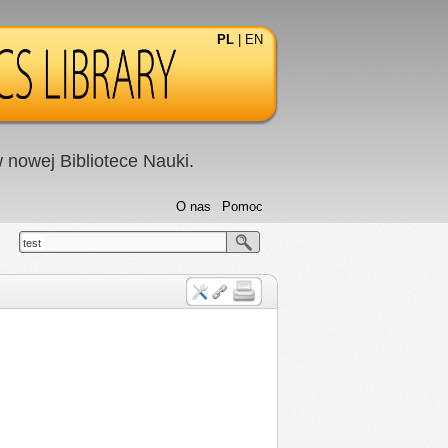
PL
|
EN
nowej Bibliotece Nauki.
O nas
Pomoc
test