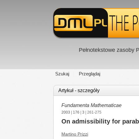
Pełnotekstowe zasoby P
Szukaj
Przeglądaj
Artykuł - szczegóły
Fundamenta Mathematicae
2003
|
176
|
3
| 261-275
On admissibility for parab
Martino Prizzi