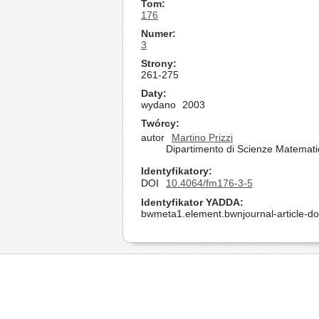
Tom
176
Numer
3
Strony
261-275
Daty
wydano
2003
Twórcy
autor
Martino Prizzi
Dipartimento di Scienze Matematiche
Identyfikatory
DOI
10.4064/fm176-3-5
Identyfikator YADDA
bwmeta1.element.bwnjournal-article-d