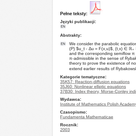
Pełne teksty:
Języki publikacji
EN
Abstrakty
We consider the parabolic equatio
EN
(P) $u_t - Δu = F(x,u)$, (t,x) ∈ ℝ₊ 
and the corresponding semiflow π i
π-admissible in the sense of Rybak
theory to prove the existence of non
extend earlier results of Rybakow
Kategorie tematyczne
35K57: Reaction-diffusion equations
35J60: Nonlinear elliptic equations
37B30: Index theory, Morse-Conley ind
Wydawca
Institute of Mathematics Polish Academ
Czasopismo
Fundamenta Mathematicae
Rocznik
2003