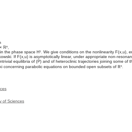
n
× ℝⁿ,
n the phase space H¹. We give conditions on the nonlinearity F(x,u), en
owski. If F(x,u) is asymptotically linear, under appropriate non-resona
trivial equilibria of (P) and of heteroclinic trajectories joining some of 
ski concerning parabolic equations on bounded open subsets of ℝⁿ.
ices
y of Sciences