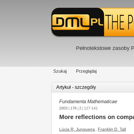
Pełnotekstowe zasoby P
Szukaj
Przeglądaj
Artykuł - szczegóły
Fundamenta Mathematicae
2003
|
176
|
2
| 127-141
More reflections on comp
Lúcia R. Junqueira
,
Franklin D. Tall