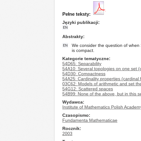
Pełne teksty:
Języki publikacji
EN
Abstrakty
We consider the question of when
EN
is compact.
Kategorie tematyczne
54D65: Separability
54A10: Several topologies on one set (c
54D30: Compactness
54A25: Cardinality properties (cardinal 
03C62: Models of arithmetic and set th
54G12: Scattered spaces
54B99: None of the above, but in this s
Wydawca
Institute of Mathematics Polish Academ
Czasopismo
Fundamenta Mathematicae
Rocznik
2003