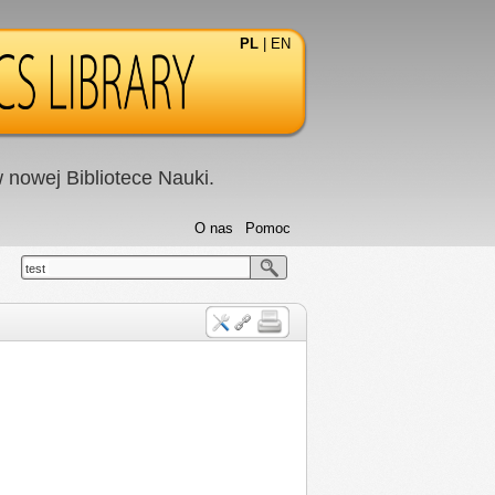
PL
|
EN
nowej Bibliotece Nauki.
O nas
Pomoc
test