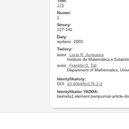
Tom
176
Numer
2
Strony
127-141
Daty
wydano
2003
Twórcy
autor
Lúcia R. Junqueira
Instituto de Matemática e Estatís
autor
Franklin D. Tall
Department of Mathematics, Unive
Identyfikatory
DOI
10.4064/fm176-2-2
Identyfikator YADDA
bwmeta1.element.bwnjournal-article-d