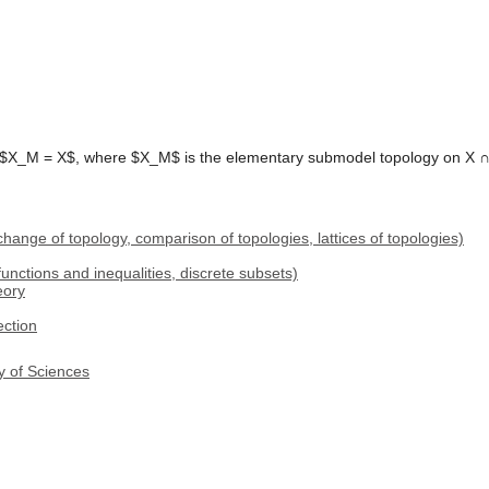
 $X_M = X$, where $X_M$ is the elementary submodel topology on X ∩
hange of topology, comparison of topologies, lattices of topologies)
functions and inequalities, discrete subsets)
eory
ection
y of Sciences