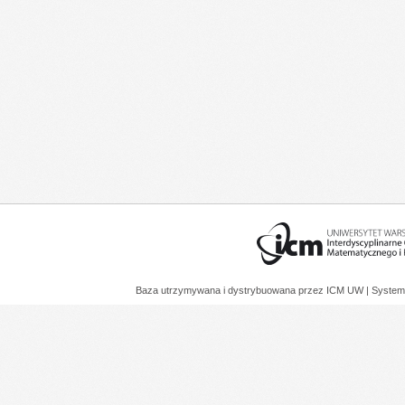
Baza utrzymywana i dystrybuowana przez
ICM UW
| System