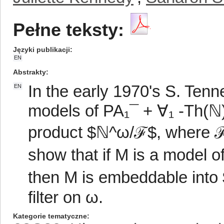
Pełne teksty:
Języki publikacji
EN
Abstrakty
In the early 1970's S. Ten
EN
models of PA₁¯ + ∀₁ -Th(ℕ
product $ℕ^ω/ℱ$, where ℱ is
show that if M is a model o
then M is embeddable into
filter on ω.
Kategorie tematyczne