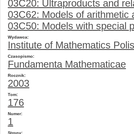
03C20: Ultraproducts and rel
03C62: Models of arithmetic 
03C50: Models with special pro
Wydawca
Institute of Mathematics Pol
Czasopismo
Fundamenta Mathematicae
Rocznik
2003
Tom
176
Numer
1
Strony