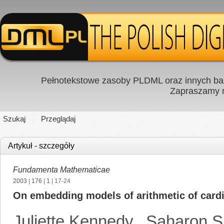
Pełnotekstowe zasoby PLDML oraz innych baz
Zapraszamy
Szukaj
Przeglądaj
Artykuł - szczegóły
Fundamenta Mathematicae
2003
|
176
|
1
| 17-24
On embedding models of arithmetic of cardi
Juliette Kennedy
,
Saharon S