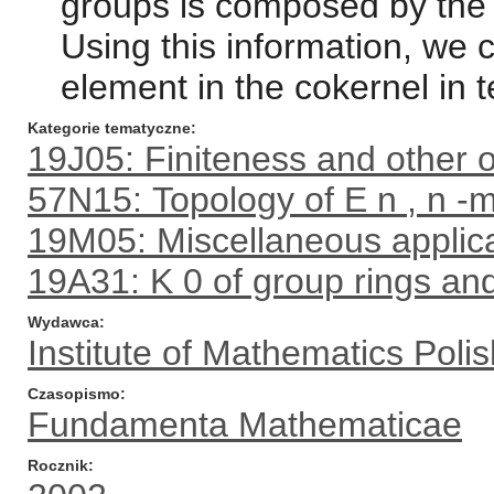
groups is composed by the 
Using this information, we 
element in the cokernel in t
Kategorie tematyczne
19J05: Finiteness and other o
57N15: Topology of E n , n -m
19M05: Miscellaneous applica
19A31: K 0 of group rings an
Wydawca
Institute of Mathematics Pol
Czasopismo
Fundamenta Mathematicae
Rocznik