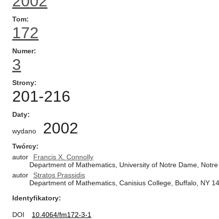
2002
Tom
172
Numer
3
Strony
201-216
Daty
2002
wydano
Twórcy
autor
Francis X. Connolly
Department of Mathematics, University of Notre Dame, Notr
autor
Stratos Prassidis
Department of Mathematics, Canisius College, Buffalo, NY 1
Identyfikatory
DOI
10.4064/fm172-3-1