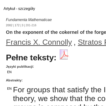
Artykuł - szczegóły
Fundamenta Mathematicae
2002
|
172
|
3
| 201-216
On the exponent of the cokernel of the forg
Francis X. Connolly
,
Stratos 
Pełne teksty:
Języki publikacji
EN
Abstrakty
For groups that satisfy the
EN
theory, we show that the cok