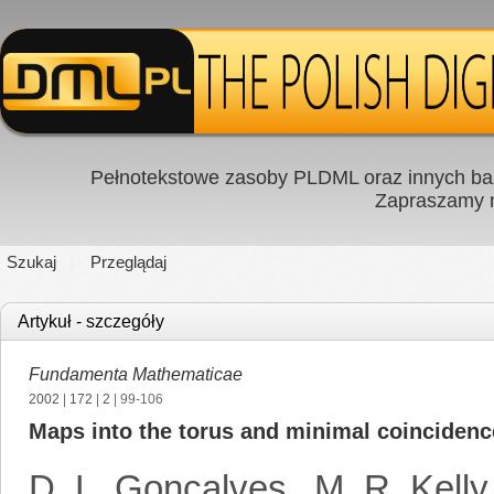
Pełnotekstowe zasoby PLDML oraz innych baz
Zapraszamy
Szukaj
Przeglądaj
Artykuł - szczegóły
Fundamenta Mathematicae
2002
|
172
|
2
| 99-106
Maps into the torus and minimal coincidenc
D. L. Goncalves
,
M. R. Kelly