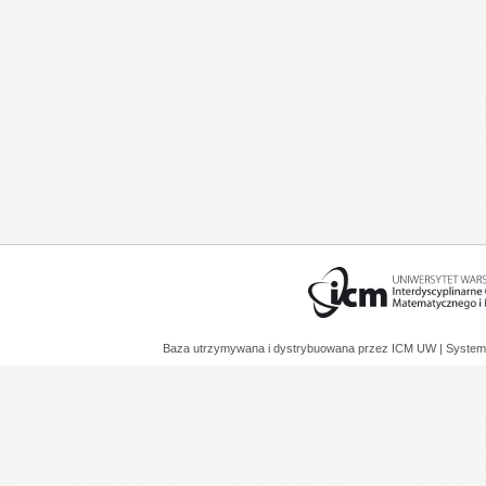
Baza utrzymywana i dystrybuowana przez
ICM UW
| System