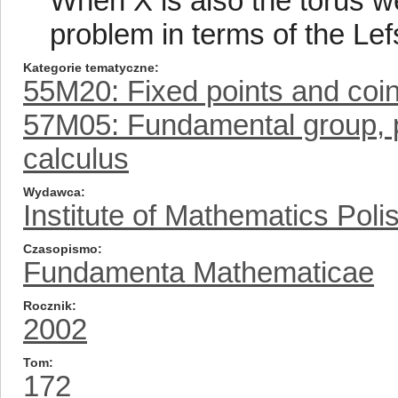
When X is also the torus we
problem in terms of the Le
Kategorie tematyczne
55M20: Fixed points and coi
57M05: Fundamental group, pre
calculus
Wydawca
Institute of Mathematics Pol
Czasopismo
Fundamenta Mathematicae
Rocznik
2002
Tom
172