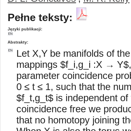
Pełne teksty:
Języki publikacji
EN
Abstrakty
Let X,Y be manifolds of t
EN
mappings $f_i,g_i :X → Y$, 
parameter coincidence prob
0 ≤ t ≤ 1, such that the num
$f_t,g_t$ is independent of 
coincidence free we produc
that no homotopy joining th