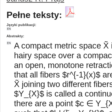
Pełne teksty:
Języki publikacji
EN
Abstrakty
A compact metric space X̃ 
EN
hairy space over a compact
an open, monotone retracti
that all fibers $r^{-1}(x)$
X̃ joining two different fibe
$Y_{X}$ is called a contin
there are a point $c ∈ Y_{