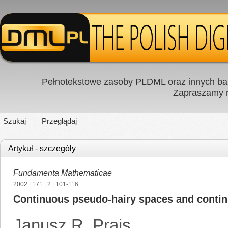
Pełnotekstowe zasoby PLDML oraz innych baz
Zapraszamy
Szukaj
Przeglądaj
Artykuł - szczegóły
Fundamenta Mathematicae
2002
|
171
|
2
| 101-116
Continuous pseudo-hairy spaces and conti
Janusz R. Prajs