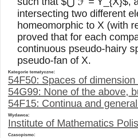
such that $⋃ ℱ = Y_{X}$, 
intersecting two different 
homeomorphic to X (with res
proved that for each compa
continuous pseudo-hairy s
pseudo-fan of X.
Kategorie tematyczne
54F50: Spaces of dimension ≤
54G99: None of the above, but
54F15: Continua and general
Wydawca
Institute of Mathematics Pol
Czasopismo