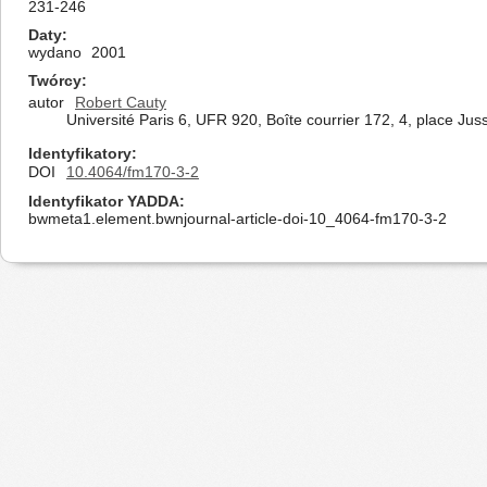
231-246
Daty
wydano
2001
Twórcy
autor
Robert Cauty
Université Paris 6, UFR 920, Boîte courrier 172, 4, place Ju
Identyfikatory
DOI
10.4064/fm170-3-2
Identyfikator YADDA
bwmeta1.element.bwnjournal-article-doi-10_4064-fm170-3-2