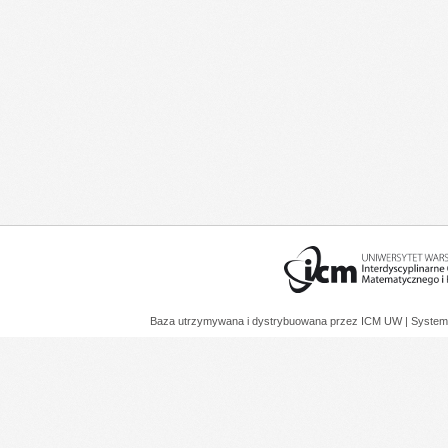
Baza utrzymywana i dystrybuowana przez
ICM UW
| System