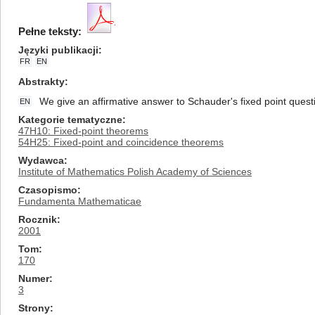
Pełne teksty:
Języki publikacji
FR
EN
Abstrakty
We give an affirmative answer to Schauder's fixed point quest
EN
Kategorie tematyczne
47H10: Fixed-point theorems
54H25: Fixed-point and coincidence theorems
Wydawca
Institute of Mathematics Polish Academy of Sciences
Czasopismo
Fundamenta Mathematicae
Rocznik
2001
Tom
170
Numer
3
Strony