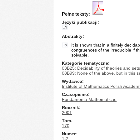
Pełne teksty:
Języki publikacji
EN
Abstrakty
It is shown that in a finitely decid
EN
congruences of the irreducible if th
solvable.
Kategorie tematyczne
03B25: Decidability of theories and set
08B99: None of the above, but in this s
Wydawca
Institute of Mathematics Polish Academ
Czasopismo
Fundamenta Mathematicae
Rocznik
2001
Tom
170
Numer
1-2