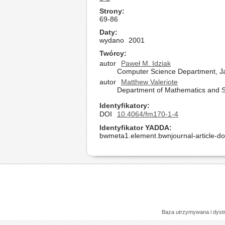
Strony
69-86
Daty
wydano
2001
Twórcy
autor
Paweł M. Idziak
Computer Science Department, Jag
autor
Matthew Valeriote
Department of Mathematics and St
Identyfikatory
DOI
10.4064/fm170-1-4
Identyfikator YADDA
bwmeta1.element.bwnjournal-article-d
Baza utrzymywana i dys