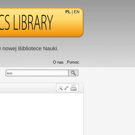
PL
|
EN
nowej Bibliotece Nauki.
O nas
Pomoc
test