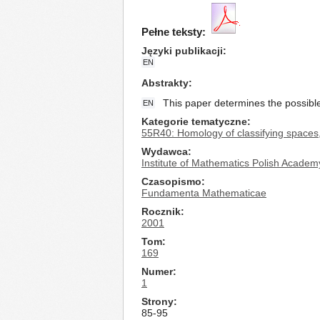
Pełne teksty:
Języki publikacji
EN
Abstrakty
This paper determines the possible
EN
Kategorie tematyczne
55R40: Homology of classifying spaces, 
Wydawca
Institute of Mathematics Polish Academ
Czasopismo
Fundamenta Mathematicae
Rocznik
2001
Tom
169
Numer
1
Strony
85-95