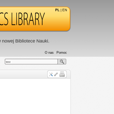
PL
|
EN
nowej Bibliotece Nauki.
O nas
Pomoc
test