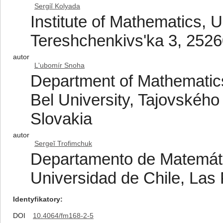
Sergiĭ Kolyada
Institute of Mathematics, 
Tereshchenkivs'ka 3, 2526
autor
L'ubomír Snoha
Department of Mathematics
Bel University, Tajovského
Slovakia
autor
Sergeĭ Trofimchuk
Departamento de Matemáti
Universidad de Chile, Las
Identyfikatory
DOI
10.4064/fm168-2-5