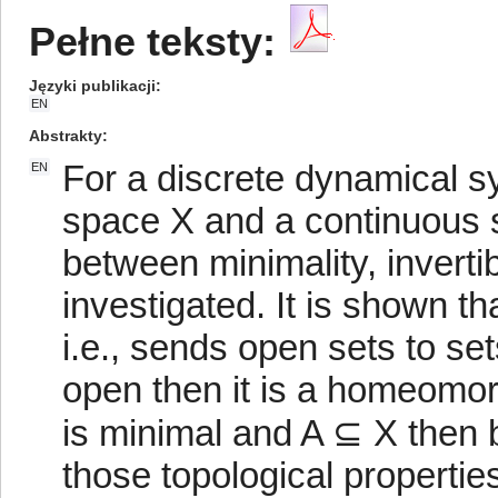
Pełne teksty:
Języki publikacji
EN
Abstrakty
For a discrete dynamical 
EN
space X and a continuous s
between minimality, invertib
investigated. It is shown t
i.e., sends open sets to set
open then it is a homeomorph
is minimal and A ⊆ X then b
those topological propertie