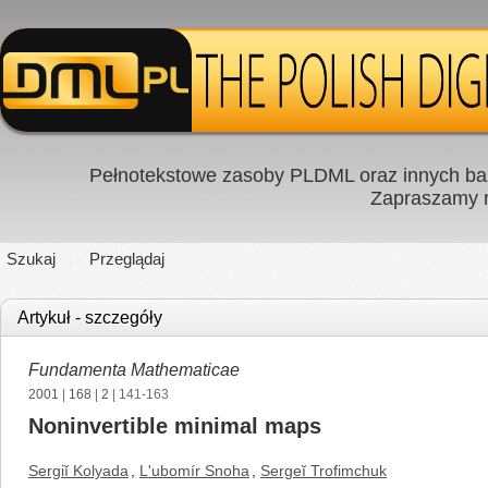
Pełnotekstowe zasoby PLDML oraz innych baz
Zapraszamy
Szukaj
Przeglądaj
Artykuł - szczegóły
Fundamenta Mathematicae
2001
|
168
|
2
| 141-163
Noninvertible minimal maps
Sergiĭ Kolyada
,
L'ubomír Snoha
,
Sergeĭ Trofimchuk