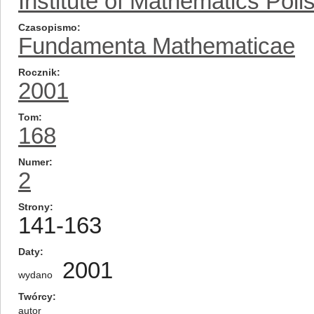
Institute of Mathematics Pol
Czasopismo
Fundamenta Mathematicae
Rocznik
2001
Tom
168
Numer
2
Strony
141-163
Daty
2001
wydano
Twórcy
autor