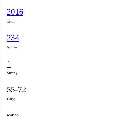
2016
Tom
234
Numer
1
Strony
55-72
Daty
wydano