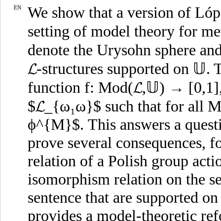
We show that a version of Lóp
EN
setting of model theory for met
denote the Urysohn sphere and 
𝓛-structures supported on 𝕌. 
function f: Mod(𝓛,𝕌) → [0,1],
$𝓛_{ω₁ω}$ such that for all 
ϕ^{M}$. This answers a quest
prove several consequences, f
relation of a Polish group acti
isomorphism relation on the s
sentence that are supported on
provides a model-theoretic ref