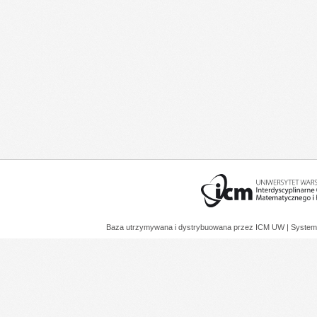
Baza utrzymywana i dystrybuowana przez
ICM UW
| System