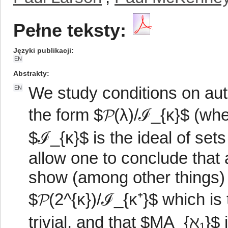
Pełne teksty:
Języki publikacji
EN
Abstrakty
We study conditions on au
EN
the form $𝓟(λ)/ℐ_{κ}$ (wh
$ℐ_{κ}$ is the ideal of sets
allow one to conclude that 
show (among other things)
$𝓟(2^{κ})/ℐ_{κ⁺}$ which is tr
trivial, and that $MA_{ℵ₁}$ 