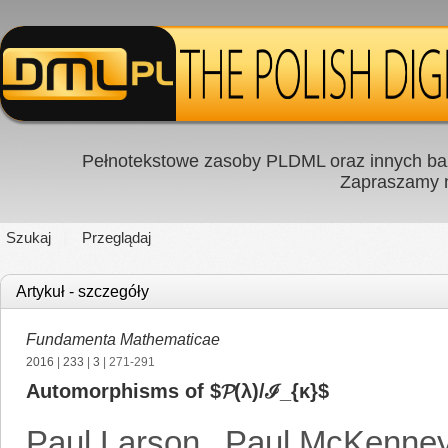
Pełnotekstowe zasoby PLDML oraz innych baz
Zapraszamy
Szukaj
Przeglądaj
Artykuł - szczegóły
Fundamenta Mathematicae
2016
|
233
|
3
| 271-291
Automorphisms of $𝓟(λ)/ℐ_{κ}$
Paul Larson
,
Paul McKenne