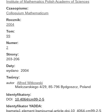
Institute of Mathematics Polish Academy of Sciences
Czasopismo
Colloquium Mathematicum
Rocznik
2004
Tom
99
Numer
2
Strony
203-206
Daty
wydano
2004
Twórcy
autor
Alfred Witkowski
Mielczarskiego 4/29, 85-796 Bydgoszcz, Poland
Identyfikatory
DOI
10.4064/cm99-2-5
Identyfikator YADDA
bwmeta1.element.bwnjournal-article-doi-10_4064-cm99-2-5