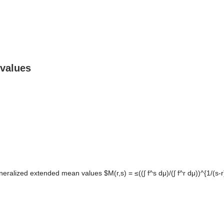
 values
eralized extended mean values $M(r,s) = ≤((∫ f^s dμ)/(∫ f^r dμ))^{1/(s-r