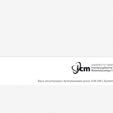
Baza utrzymywana i dystrybuowana przez
ICM UW
| System