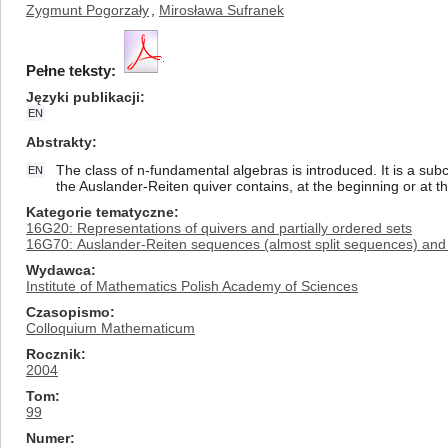
Zygmunt Pogorzały
,
Mirosława Sufranek
Pełne teksty:
Języki publikacji
EN
Abstrakty
The class of n-fundamental algebras is introduced. It is a su
EN
the Auslander-Reiten quiver contains, at the beginning or at 
Kategorie tematyczne
16G20: Representations of quivers and partially ordered sets
16G70: Auslander-Reiten sequences (almost split sequences) and
Wydawca
Institute of Mathematics Polish Academy of Sciences
Czasopismo
Colloquium Mathematicum
Rocznik
2004
Tom
99
Numer