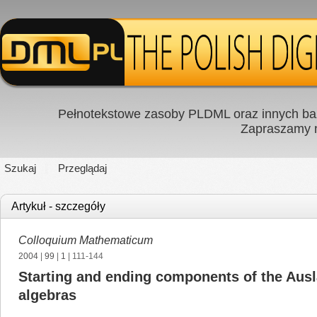
Pełnotekstowe zasoby PLDML oraz innych baz
Zapraszamy
Szukaj
Przeglądaj
Artykuł - szczegóły
Colloquium Mathematicum
2004
|
99
|
1
| 111-144
Starting and ending components of the Ausla
algebras