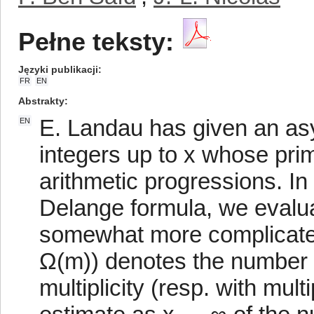
Pełne teksty:
Języki publikacji
FR
EN
Abstrakty
E. Landau has given an asy
EN
integers up to x whose prim
arithmetic progressions. In
Delange formula, we evalu
somewhat more complicated 
Ω(m)) denotes the number o
multiplicity (resp. with mult