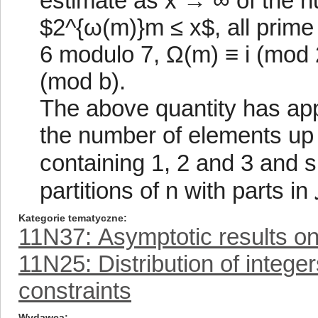
estimate as x → ∞ of the n
$2^{ω(m)}m ≤ x$, all prime 
6 modulo 7, Ω(m) ≡ i (mod 2
(mod b).
The above quantity has app
the number of elements up to
containing 1, 2 and 3 and s
partitions of n with parts in 
Kategorie tematyczne
11N37: Asymptotic results on
11N25: Distribution of integer
constraints
Wydawca