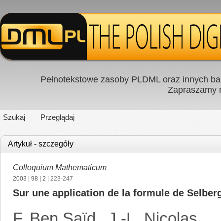
Pełnotekstowe zasoby PLDML oraz innych baz
Zapraszamy
Szukaj
Przeglądaj
Artykuł - szczegóły
Colloquium Mathematicum
2003
|
98
|
2
| 223-247
Sur une application de la formule de Selber
F. Ben Saïd
,
J.-L. Nicolas