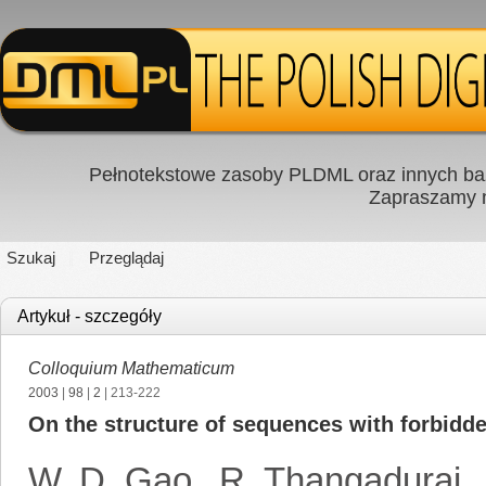
Pełnotekstowe zasoby PLDML oraz innych baz
Zapraszamy
Szukaj
Przeglądaj
Artykuł - szczegóły
Colloquium Mathematicum
2003
|
98
|
2
| 213-222
On the structure of sequences with forbid
W. D. Gao
,
R. Thangadurai