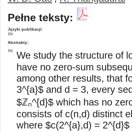
Pełne teksty:
Języki publikacji
EN
Abstrakty
EN
We study the structure of 
have no zero-sum subseque
among other results, that fo
3^{a}$ and d = 3, every se
$ℤₙ^{d}$ which has no zer
consists of c(n,d) distinct
where $c(2^{a},d) = 2^{d}$ 