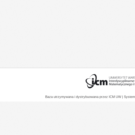
Baza utrzymywana i dystrybuowana przez
ICM UW
| System