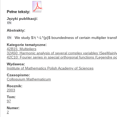
Pełne teksty:
Języki publikacji
EN
Abstrakty
We study $𝓗 ¹-L^{p}$ boundedness of certain multiplier trans
EN
Kategorie tematyczne
42B15: Multipliers
32A50: Harmonic analysis of several complex variables \SeeMainl
42C10: Fourier series in special orthogonal functions (Legendre po
Wydawca
Institute of Mathematics Polish Academy of Sciences
Czasopismo
Colloquium Mathematicum
Rocznik
2003
Tom
97
Numer
2