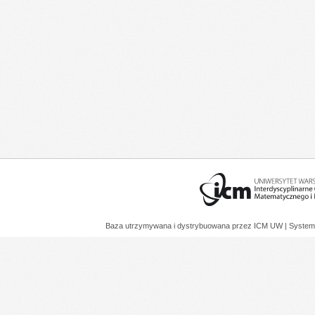
Baza utrzymywana i dystrybuowana przez
ICM UW
| System