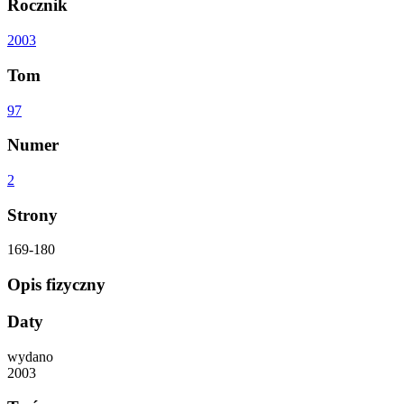
Rocznik
2003
Tom
97
Numer
2
Strony
169-180
Opis fizyczny
Daty
wydano
2003