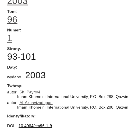
2003
Tom
96
Numer
1
Strony
93-101
Daty
2003
wydano
Twórcy
autor
Sh. Payrovi
Imam Khomeini International University, P.O. Box 288, Qazvin
autor
M. Akhavizadegan
Imam Khomeini International University, P.O. Box 288, Qazvin
Identyfikatory
DOI
10.4064/cm96-1-9