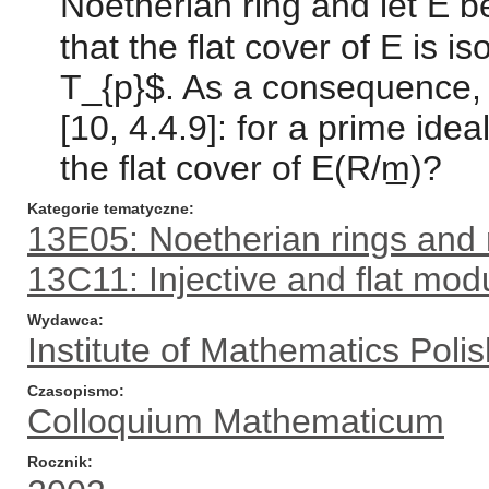
Noetherian ring and let E 
that the flat cover of E is 
T_{p}$. As a consequence, 
[10, 4.4.9]: for a prime id
the flat cover of E(R/m̲)?
Kategorie tematyczne
13E05: Noetherian rings and
13C11: Injective and flat mod
Wydawca
Institute of Mathematics Pol
Czasopismo
Colloquium Mathematicum
Rocznik