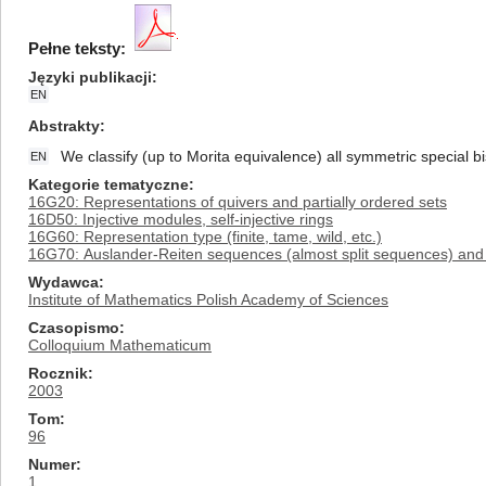
Pełne teksty:
Języki publikacji
EN
Abstrakty
We classify (up to Morita equivalence) all symmetric special b
EN
Kategorie tematyczne
16G20: Representations of quivers and partially ordered sets
16D50: Injective modules, self-injective rings
16G60: Representation type (finite, tame, wild, etc.)
16G70: Auslander-Reiten sequences (almost split sequences) and
Wydawca
Institute of Mathematics Polish Academy of Sciences
Czasopismo
Colloquium Mathematicum
Rocznik
2003
Tom
96
Numer
1