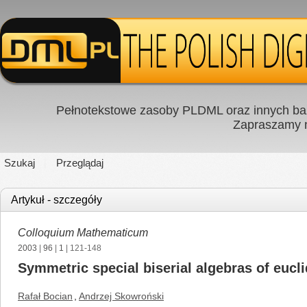
Pełnotekstowe zasoby PLDML oraz innych baz
Zapraszamy
Szukaj
Przeglądaj
Artykuł - szczegóły
Colloquium Mathematicum
2003
|
96
|
1
| 121-148
Symmetric special biserial algebras of eucl
Rafał Bocian
,
Andrzej Skowroński