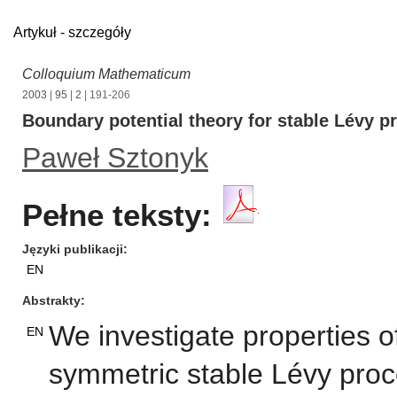
Artykuł - szczegóły
Colloquium Mathematicum
2003
|
95
|
2
| 191-206
Boundary potential theory for stable Lévy p
Paweł Sztonyk
Pełne teksty:
Języki publikacji
EN
Abstrakty
We investigate properties o
EN
symmetric stable Lévy proc