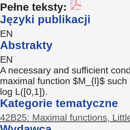
Pełne teksty:
Języki publikacji
EN
Abstrakty
EN
A necessary and sufficient condi
maximal function $M_{l}$ such t
log L([0,1]).
Kategorie tematyczne
42B25: Maximal functions, Litt
Wydawca