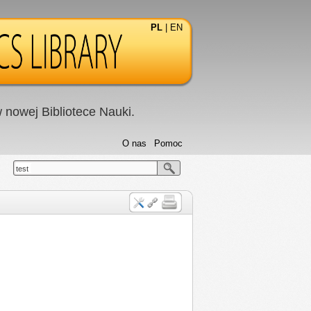
PL
|
EN
nowej Bibliotece Nauki.
O nas
Pomoc
test