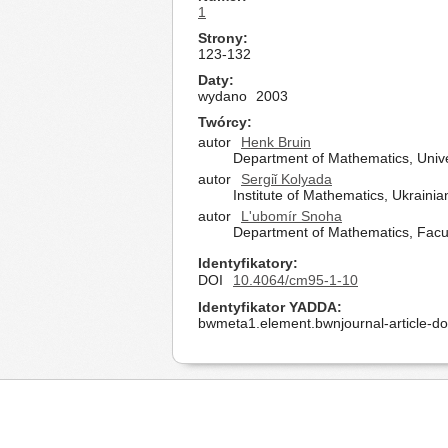
1
Strony
123-132
Daty
wydano
2003
Twórcy
autor
Henk Bruin
Department of Mathematics, Unive
autor
Sergiǐ Kolyada
Institute of Mathematics, Ukraini
autor
L'ubomír Snoha
Department of Mathematics, Facult
Identyfikatory
DOI
10.4064/cm95-1-10
Identyfikator YADDA
bwmeta1.element.bwnjournal-article-d