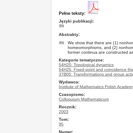
Pełne teksty:
Języki publikacji
EN
Abstrakty
We show that there are (1) nonhom
EN
homeomorphisms, and (2) nonhomo
former continua are constructed as 
Kategorie tematyczne
54H20: Topological dynamics
54H25: Fixed-point and coincidence t
37B05: Transformations and group actions 
Wydawca
Institute of Mathematics Polish Academ
Czasopismo
Colloquium Mathematicum
Rocznik
2003
Tom
95
Numer