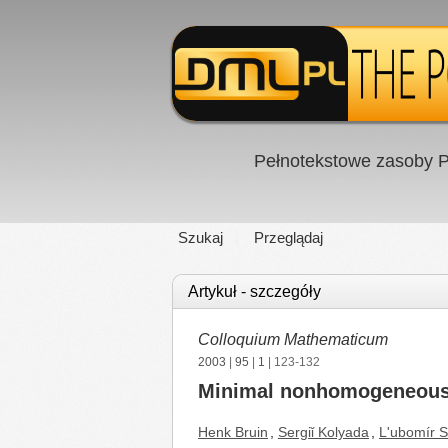
Pełnotekstowe zasoby P
Szukaj
Przeglądaj
Artykuł - szczegóły
Colloquium Mathematicum
2003
|
95
|
1
| 123-132
Minimal nonhomogeneous
Henk Bruin
,
Sergiǐ Kolyada
,
L'ubomír 