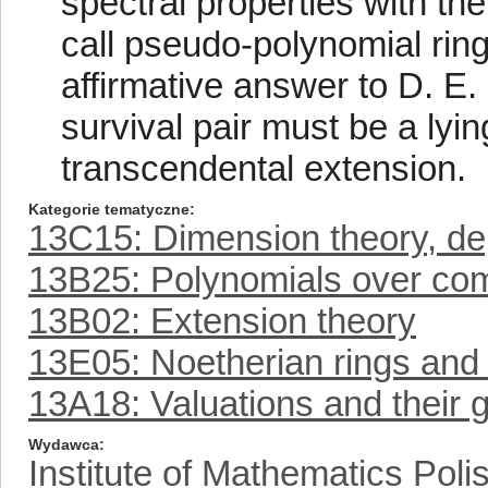
spectral properties with th
call pseudo-polynomial ring
affirmative answer to D. E
survival pair must be a lyin
transcendental extension.
Kategorie tematyczne
13C15: Dimension theory, dept
13B25: Polynomials over com
13B02: Extension theory
13E05: Noetherian rings and
13A18: Valuations and their g
Wydawca
Institute of Mathematics Pol