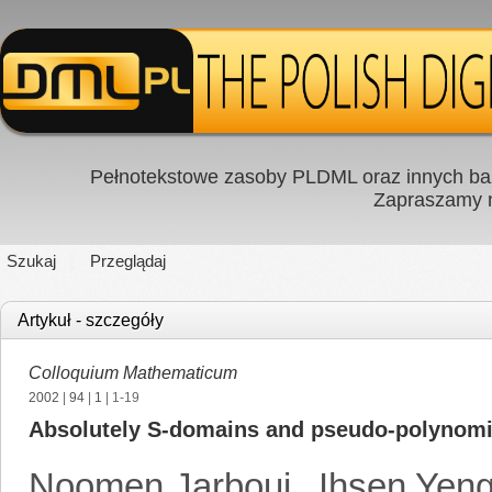
Pełnotekstowe zasoby PLDML oraz innych baz
Zapraszamy
Szukaj
Przeglądaj
Artykuł - szczegóły
Colloquium Mathematicum
2002
|
94
|
1
| 1-19
Absolutely S-domains and pseudo-polynomi
Noomen Jarboui
,
Ihsen Yeng