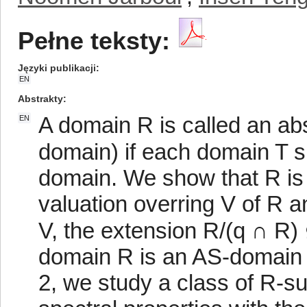
Pełne teksty:
Języki publikacji
EN
Abstrakty
A domain R is called an abs
EN
domain) if each domain T s
domain. We show that R is 
valuation overring V of R a
V, the extension R/(q ∩ R) 
domain R is an AS-domain if
2, we study a class of R-s