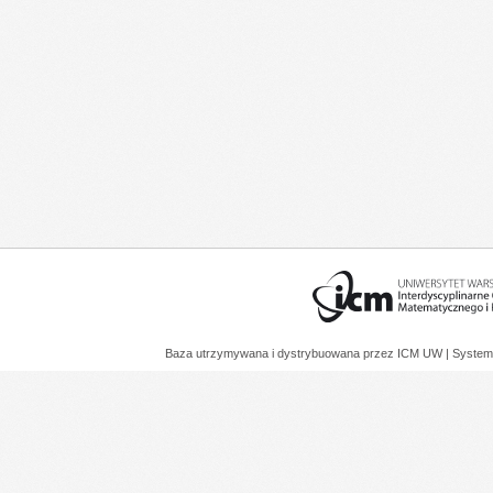
Baza utrzymywana i dystrybuowana przez
ICM UW
| System