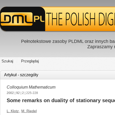
Pełnotekstowe zasoby PLDML oraz innych baz
Zapraszamy
Szukaj
Przeglądaj
Artykuł - szczegóły
Colloquium Mathematicum
2002
|
92
|
2
| 225-228
Some remarks on duality of stationary seq
L. Klotz
,
M. Riedel