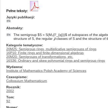
Pełne teksty:
Języki publikacji
EN
Abstrakty
The semigroup $S = S(M₂(𝔽_{q}))$ of subspaces of the algebra $
EN
structure of S, the regular 𝒥-classes of S and the structure 
Kategorie tematyczne
20M25: Semigroup rings, multiplicative semigroups of rings
16P10: Finite rings and finite-dimensional algebras
20M20: Semigroups of transformations, etc.
16S36: Ordinary and skew polynomial rings and semigroup rings
Wydawca
Institute of Mathematics Polish Academy of Sciences
Czasopismo
Colloquium Mathematicum
Rocznik
2002
Tom
92
Numer