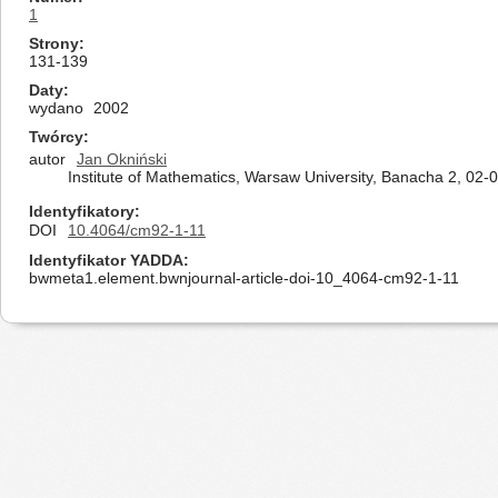
1
Strony
131-139
Daty
wydano
2002
Twórcy
autor
Jan Okniński
Institute of Mathematics, Warsaw University, Banacha 2, 02
Identyfikatory
DOI
10.4064/cm92-1-11
Identyfikator YADDA
bwmeta1.element.bwnjournal-article-doi-10_4064-cm92-1-11