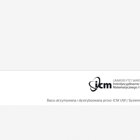
Baza utrzymywana i dystrybuowana przez
ICM UW
| System