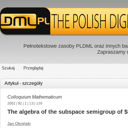
Pełnotekstowe zasoby PLDML oraz innych baz
Zapraszamy
Szukaj
Przeglądaj
Artykuł - szczegóły
Colloquium Mathematicum
2002
|
92
|
1
| 131-139
The algebra of the subspace semigroup of $
Jan Okniński