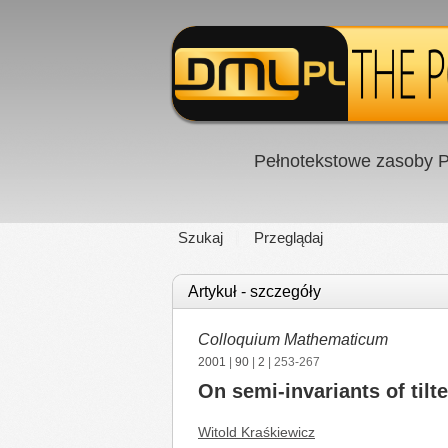
Pełnotekstowe zasoby P
Szukaj
Przeglądaj
Artykuł - szczegóły
Colloquium Mathematicum
2001
|
90
|
2
| 253-267
On semi-invariants of tilt
Witold Kraśkiewicz