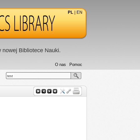
PL
|
EN
nowej Bibliotece Nauki.
O nas
Pomoc
test