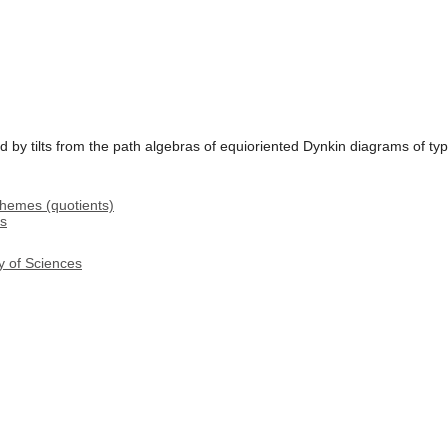
 by tilts from the path algebras of equioriented Dynkin diagrams of type
chemes (quotients)
gs
y of Sciences