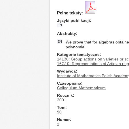
Pełne teksty:
Języki publikacji
EN
Abstrakty
EN
We prove that for algebras obtained
polynomial.
Kategorie tematyczne
14L30: Group actions on varieties or s
16G10: Representations of Artinian rin
Wydawca
Institute of Mathematics Polish Academ
Czasopismo
Colloquium Mathematicum
Rocznik
2001
Tom
90
Numer
2